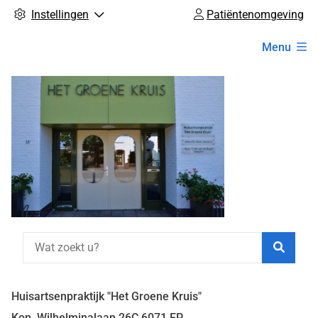
Instellingen
Patiëntenomgeving
Hoofdmenu
Menu
Zoeke
Huisartsenpraktijk "Het Groene Kruis"
Kon. Wilhelminalaan
26C
6071 EP