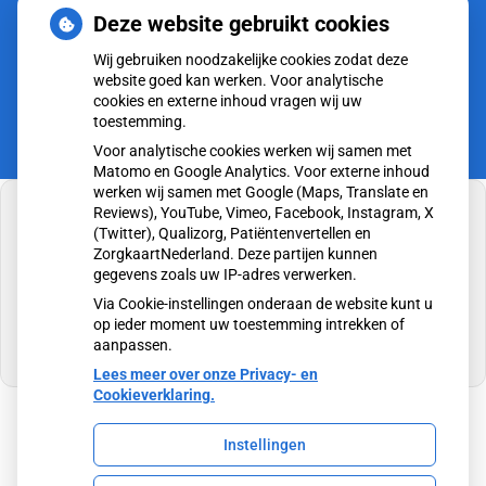
CZ vergoedt zorg van twee gespecialiseerde
Deze website gebruikt cookies
revalidatieartsen niet meer
Wij gebruiken noodzakelijke cookies zodat deze
website goed kan werken. Voor analytische
cookies en externe inhoud vragen wij uw
toestemming.
Voor analytische cookies werken wij samen met
Matomo en Google Analytics. Voor externe inhoud
werken wij samen met Google (Maps, Translate en
Reviews), YouTube, Vimeo, Facebook, Instagram, X
(Twitter), Qualizorg, Patiëntenvertellen en
ZorgkaartNederland. Deze partijen kunnen
gegevens zoals uw IP-adres verwerken.
U heeft geen toestemming gegeven voor
externe inhoud
die nodig is om dit te zien.
Via Cookie-instellingen onderaan de website kunt u
op ieder moment uw toestemming intrekken of
Cookie-instellingen wijzigen
aanpassen.
Lees meer over onze Privacy- en
Cookieverklaring.
Instellingen
Uw Zorg Online
|
Beheer