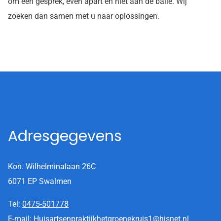
om een gesprek, even apart en niet aan de balie. Wij
zoeken dan samen met u naar oplossingen.
Adresgegevens
Kon. Wilhelminalaan 26C
6071 EP Swalmen
Tel:
0475-501778
E-mail:
Huisartsenpraktijkhetgroenekruis1@hisnet.nl