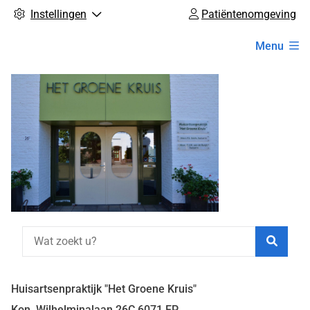
Instellingen
Patiëntenomgeving
Hoofdmenu
Menu
Zoeke
Huisartsenpraktijk "Het Groene Kruis"
Kon. Wilhelminalaan
26C
6071 EP