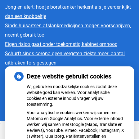
Jong en alert: hoe je borstkanker herkent als je verder kijkt
dan een knobbeltje
Sinds huisartsen afslankmedicijnen mogen voorschrijven,
neemt gebruik toe
Eigen risico gaat onder toekomstig kabinet omhoog
Schurft sinds corona geen vergeten ziekte meer: aantal
uitbraken fors gestegen
CZ vergoedt zorg van twee gespecialiseerde
Deze website gebruikt cookies
revalidatieartsen niet meer
Wij gebruiken noodzakelijke cookies zodat deze
website goed kan werken. Voor analytische
cookies en externe inhoud vragen wij uw
toestemming.
Voor analytische cookies werken wij samen met
Matomo en Google Analytics. Voor externe inhoud
werken wij samen met Google (Maps, Translate en
Reviews), YouTube, Vimeo, Facebook, Instagram, X
(Twitter), Qualizorg, Patiëntenvertellen en