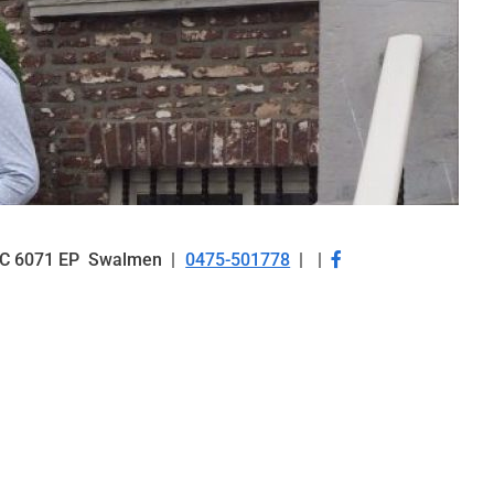
Bezoek
C
6071 EP
Swalmen
0475-501778
Tel:
onze
facebook
pagina