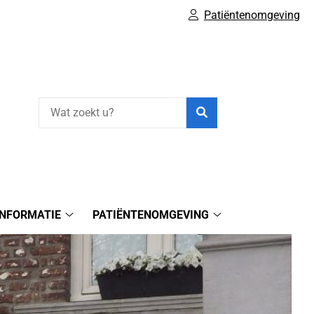
Patiëntenomgeving
Zoeken
INFORMATIE
PATIËNTENOMGEVING
Gezondheidsinformatie
Patiëntenomgeving
submenu
submenu