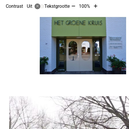
Tekst
Tekst
Contrast
Tekstgrootte
100%
Uit
verkleinen
vergroten
met
met
10%
10%
Hoofdmenu