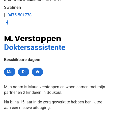
Swalmen
0475-501778
Tel:
Bezoek
onze
M. Verstappen
facebook
pagina
Doktersassistente
Beschikbare dagen:
Ma
Di
Vr
Maandag
Dinsdag
Vrijdag
Mijn naam is Maud verstappen en woon samen met mijn
partner en 2 kinderen in Boukoul.
Na bijna 15 jaar in de zorg gewerkt te hebben ben ik toe
aan een nieuwe uitdaging.