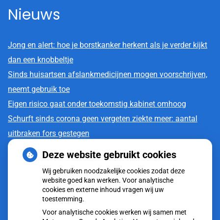
Nieuws
Jong en alert: hoe je borstkanker herkent als je verder kijkt
dan een knobbeltje
Sinds huisartsen afslankmedicijnen mogen voorschrijven,
neemt gebruik toe
Eigen risico gaat onder toekomstig kabinet omhoog
Schurft sinds corona geen vergeten ziekte meer: aantal
uitbraken fors gestegen
CZ vergoedt zorg van twee gespecialiseerde
Deze website gebruikt cookies
revalidatieartsen niet meer
Wij gebruiken noodzakelijke cookies zodat deze
website goed kan werken. Voor analytische
cookies en externe inhoud vragen wij uw
toestemming.
Voor analytische cookies werken wij samen met