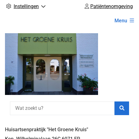
Instellingen
Patiëntenomgeving
Hoofdmenu
Menu
Zoeke
Huisartsenpraktijk "Het Groene Kruis"
Kon. Wilhelminalaan
26C
6071 EP