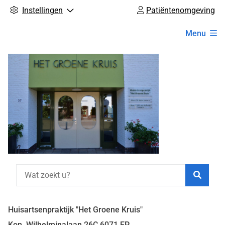
Instellingen
Patiëntenomgeving
Hoofdmenu
Menu
Zoeke
Huisartsenpraktijk "Het Groene Kruis"
Kon. Wilhelminalaan
26C
6071 EP