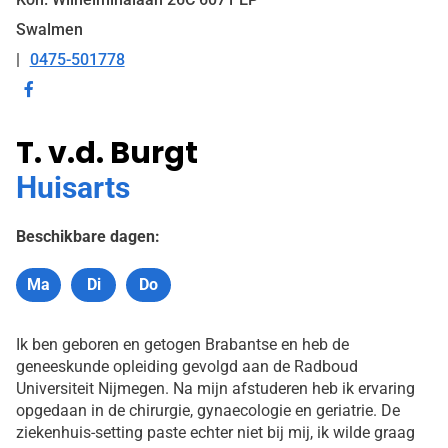
Swalmen
0475-501778
Tel:
Bezoek
onze
T. v.d. Burgt
facebook
pagina
Huisarts
Beschikbare dagen:
Ma
Di
Do
Maandag
Dinsdag
Donderdag
Ik ben geboren en getogen Brabantse en heb de
geneeskunde opleiding gevolgd aan de Radboud
Universiteit Nijmegen. Na mijn afstuderen heb ik ervaring
opgedaan in de chirurgie, gynaecologie en geriatrie. De
ziekenhuis-setting paste echter niet bij mij, ik wilde graag