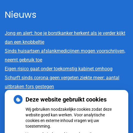
Nieuws
Jong en alert: hoe je borstkanker herkent als je verder kijkt
dan een knobbeltje
Sinds huisartsen afslankmedicijnen mogen voorschrijven,
neemt gebruik toe
Eigen risico gaat onder toekomstig kabinet omhoog
Schurft sinds corona geen vergeten ziekte meer: aantal
uitbraken fors gestegen
CZ vergoedt zorg van twee gespecialiseerde
Deze website gebruikt cookies
revalidatieartsen niet meer
Wij gebruiken noodzakelijke cookies zodat deze
website goed kan werken. Voor analytische
cookies en externe inhoud vragen wij uw
toestemming.