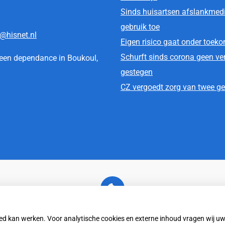
Sinds huisartsen afslankmed
gebruik toe
@hisnet.nl
Eigen risico gaat onder toek
Schurft sinds corona geen ver
t een dependance in Boukoul,
gestegen
CZ vergoedt zorg van twee ges
U heeft geen toestemming gegeven voor
externe inhoud
die nodig is om dit te zien.
oed kan werken. Voor analytische cookies en externe inhoud vragen wij 