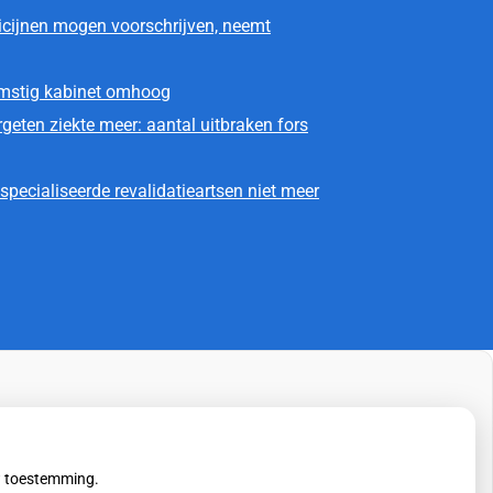
icijnen mogen voorschrijven, neemt
omstig kabinet omhoog
geten ziekte meer: aantal uitbraken fors
pecialiseerde revalidatieartsen niet meer
uw toestemming.