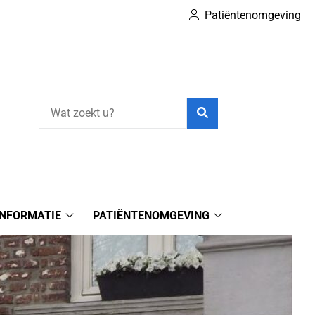
Patiëntenomgeving
Zoeken
INFORMATIE
PATIËNTENOMGEVING
Gezondheidsinformatie
Patiëntenomgeving
submenu
submenu