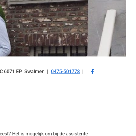
Bezoek
C
6071 EP
Swalmen
0475-501778
Tel:
onze
facebook
pagina
est? Het is mogelijk om bij de assistente