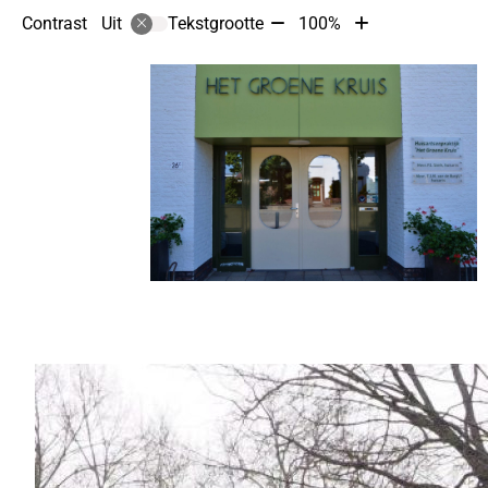
Tekst
Tekst
Contrast
Tekstgrootte
100%
Uit
verkleinen
vergroten
met
met
10%
10%
Hoofdmenu