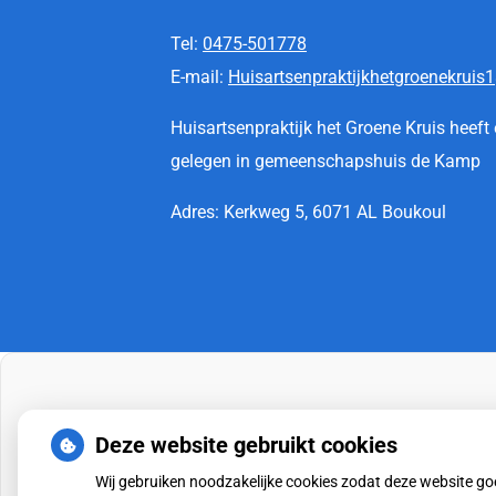
Tel:
0475-501778
E-mail:
Huisartsenpraktijkhetgroenekruis1
Huisartsenpraktijk het Groene Kruis heef
gelegen in gemeenschapshuis de Kamp
Adres: Kerkweg 5, 6071 AL Boukoul
Deze website gebruikt cookies
Wij gebruiken noodzakelijke cookies zodat deze website g