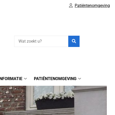
Patiëntenomgeving
Zoeken
INFORMATIE
PATIËNTENOMGEVING
Gezondheidsinformatie
Patiëntenomgeving
submenu
submenu