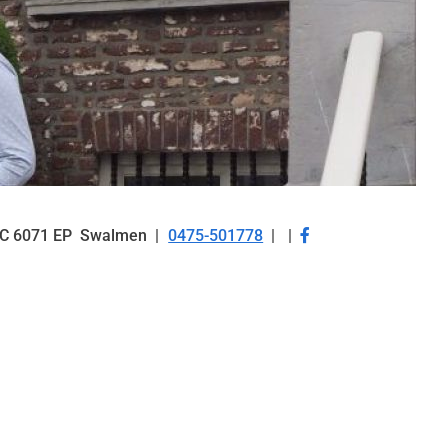
Bezoek
C
6071 EP
Swalmen
0475-501778
Tel:
onze
facebook
pagina