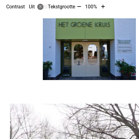
Tekst
Tekst
Contrast
Tekstgrootte
100%
Uit
verkleinen
vergroten
met
met
10%
10%
Hoofdmenu